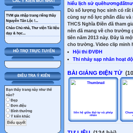
CÁC Ý KIẾN MỚI NHẤT
hiểu lịch sử quêhươngđấtn
Dù số lượng học sinh có rất
TVM gia nhập trang riêng thầy
cùng sự nổ lực phấn đấu và sự
Nguyễn Tấn Lộc !...
THCS Nghĩa Điền đã tham gia 
Chào Chủ nhà, Thư viện Tài liệu
nên đã mang về cho trường gi
dạy & học...
tiên năm 2013 này. Đây là mộ
cho trường. Video clip minh h
HỖ TRỢ TRỰC TUYẾN
Hội thi ĐVĐH
Thi nhảy sạp nhân hoạt độ
BÀI GIẢNG ĐIỆN TỬ
(10
ĐIỀU TRA Ý KIẾN
Bạn thấy trang này như thế
nào?
Đẹp
Đơn điệu
Bình thường
liên hệ giữa thứ tự và phép
Chươn
nhân
Ý kiến khác
TƯ LIỆU
(124 bài)