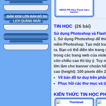
HDSD PM Aleo Flash Intro
banner
BẤM XEM LỚN BẢN ĐỒ DU
LỊCH QUẢNG NGÃI
TIN HỌC
(26 bài)
Sử dụng Photoshop và Flash 
1. Sử dụng Photoshop để thi
mềm Photoshop. Tạo một tran
ra. Bạn có thể điền tên tran
trong các trang web của viole
còn chiều cao thì tùy ý. Tuy
lớn làm cho banner choán hế
cao (height): 100 pixels đến 20
Vẽ bản đồ tư duy trên phầ
Phục hồi các thư mục và tâ
KIẾN THỨC TIN HỌC P