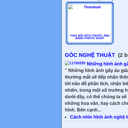
THAY ĐỔI KÍCH THƯỚC ẢNH
BẰNG PHOTO SHOP
GÓC NGHỆ THUẬT
(2 b
Những hình ảnh gâ
" Những hình ảnh gây ảo giá
thường mắt sẽ tiếp nhận thôn
tới não để phân tích, nhận b
nhiên, trong một số trường 
dưới đây, có thể chúng ta sẽ b
những hoa văn, hay cách ch
hình. Bên cạnh...
Cách nhìn hình ảnh nghệ t