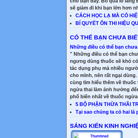
cho bạn đấy. Bỏ qua lo lắng
sẽ giảm đi khi bạn lớn hơn nh
CÁCH HỌC LẠ MÀ CÓ HI
BÍ QUYẾT ÔN THI HIỆU 
CÓ THỂ BẠN CHƯA BIẾ
Những điều có thể bạn chưa b
" Những điều có thể bạn chưa
ngưng dùng thuốc sẽ khó có
tác dụng phụ mà nhiều người
cho mình, nên rất ngại dùng
cùng tìm hiểu thêm về thuốc 
ngừa thai làm ảnh hưởng đế
phổ biến nhất về thuốc ngừa.
5 BỘ PHẬN THỪA THÃI 
Tại sao chúng ta có hai lá
SÁNG KIẾN KINH NGHI