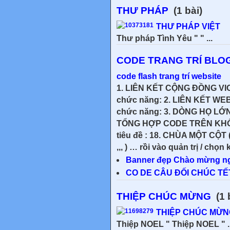
THƯ PHÁP
(1 bài)
THƯ PHÁP VIỆT
Thư pháp Tình Yêu " " ...
CODE TRANG TRÍ BLO
code flash trang trí website
1. LIÊN KẾT CỘNG ĐỒNG VIOL
chức năng: 2. LIÊN KẾT WEB
chức năng: 3. DÒNG HỌ LỚ
TỔNG HỢP CODE TRÊN KHỐI
tiêu đề : 18. CHÙA MỘT CỘT ( 
,,, ) … rồi vào quản trị / chọn
Banner đẹp Chào mừng ngà
CO DE CÂU ĐỐI CHÚC TẾ
THIỆP CHÚC MỪNG
(1 
THIỆP CHÚC MỪN
Thiệp NOEL " Thiệp NOEL " ..