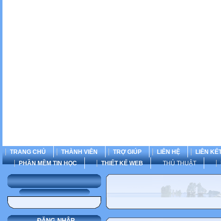
TRANG CHỦ
THÀNH VIÊN
TRỢ GIÚP
LIÊN HỆ
LIÊN KẾ
PHẦN MỀM TIN HỌC
THIẾT KẾ WEB
THỦ THUẬT
ĐĂNG NHẬP