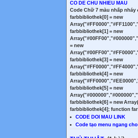
CO DE CHU NHIEU MAU
Code Chữ 7 màu nhấp nháy đổ
farbbibliothek[0] = new
Array("#FF0000","#FF1100",
farbbibliothek[1] = new
Array("#00FF00","#000000","
= new
Array("#00FF00","#FF0000",
farbbibliothek[3] = new
Array("#FF0000","#FF4000"
farbbibliothek[4] = new
Array("#FF0000","#EE0000",
farbbibliothek[5] = new
Array("#000000","#000000",
farbbibliothek[6] = new Arra
farbbibliothek[4]; function farbs
CODE DOI MAU LINK
Code tạo menu ngang cho