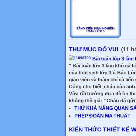
SÁNG KIẾN KINH NGHIỆM
TOÁN LỚP 5
THƯ MỤC ĐỐ VUI
(11 bà
Bài toán lớp 3 làm 
" Bài toán lớp 3 làm khó cả ti
của học sinh lớp 3 ở Bảo Lộ
giáo viên và thậm chí cả tiế
Công cho biết, cháu của anh
Vừa rồi trường đưa đề ôn thi
không thể giải. "Cháu đã gửi 
THỬ KHẢ NĂNG QUAN SÁ
PHÉP ĐOÁN MA THUẬT
KIẾN THỨC THIẾT KẾ 