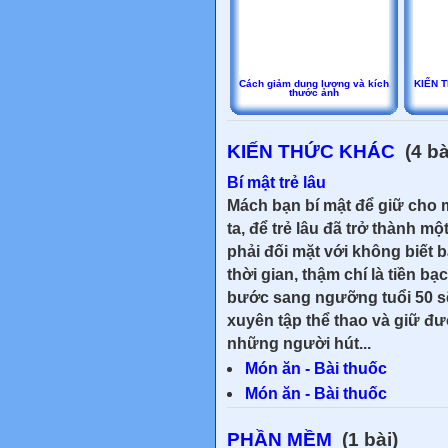
Cách giảm dung lượng và kích
KIẾN T
thước ảnh
KIẾN THỨC KHÁC
(4 bà
Bí mật trẻ lâu
Mách bạn bí mật để giữ cho m
ta, để trẻ lâu đã trở thành m
phải đối mặt với không biết 
thời gian, thậm chí là tiền 
bước sang ngưỡng tuổi 50 sẽ
xuyên tập thể thao và giữ đ
những người hút...
Món ăn - Bài thuốc
Món ăn - Bài thuốc
PHẦN MỀM
(1 bài)