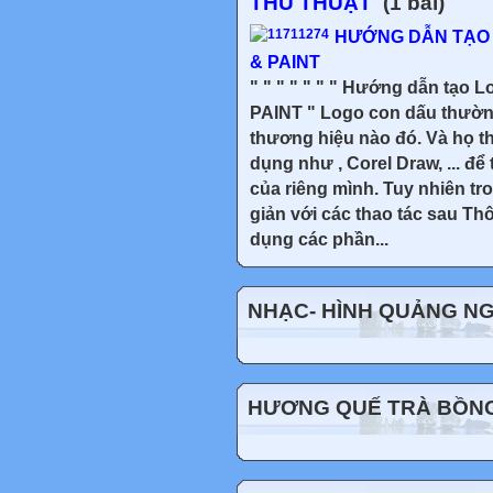
THỦ THUẬT
(1 bài)
HƯỚNG DẪN TẠO 
& PAINT
" " " " " " " Hướng dẫn tạo
PAINT " Logo con dấu thường 
thương hiệu nào đó. Và ho
dụng như , Corel Draw, ... 
của riêng mình. Tuy nhiên t
giản với các thao tác sau T
dụng các phần...
NHẠC- HÌNH QUẢNG NG
HƯƠNG QUẾ TRÀ BỒNG