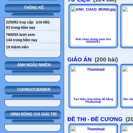
THỐNG KÊ
225092
truy cập (
chi tiết
)
93
trong hôm nay
780055
lượt xem
Anh chao mung nam hoc
144
trong hôm nay
20202021
19
thành viên
GIÁO ÁN
(200 bài)
ẢNH NGẪU NHIÊN
CUONGOCBANER
Tạo hiệu ứng bóng đổ bằng
Hai câu
Photoshop
HÌNH ĐỘNG VUI GIẢI TRÍ
ĐỀ THI - ĐỀ CƯƠNG
(20