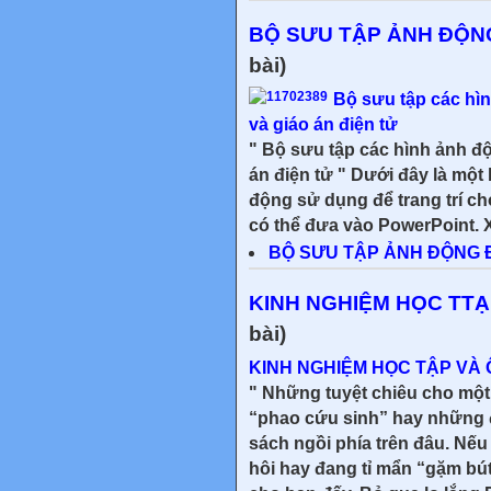
BỘ SƯU TẬP ẢNH ĐỘN
bài)
Bộ sưu tập các hìn
và giáo án điện tử
" Bộ sưu tập các hình ảnh độ
án điện tử " Dưới đây là một
động sử dụng để trang trí ch
có thể đưa vào PowerPoint. Xem
BỘ SƯU TẬP ẢNH ĐỘNG 
KINH NGHIỆM HỌC TTẠP
bài)
KINH NGHIỆM HỌC TẬP VÀ 
" Những tuyệt chiêu cho một 
“phao cứu sinh” hay những đ
sách ngồi phía trên đâu. Nế
hôi hay đang tỉ mẩn “gặm bút 