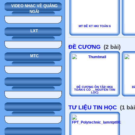
VIDEO NHẠC VỀ QUẢNG
NGÃI
MT ĐỀ KT HKI TOÁN 6
LXT
ĐỀ CƯƠNG
(2 bài)
MTC
ĐỀ CƯƠNG ÔN TẬP HKII
Đ
TOÁN 6 CÓ ... NGUYỄN TẤN
LỘC)
TƯ LIỆU TIN HỌC
(1 bài